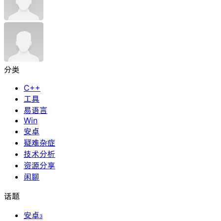
分类
C++
工具
易语言
Win
安卓
疑难杂症
技术分析
资源分享
闲聊
话题
安卓
3