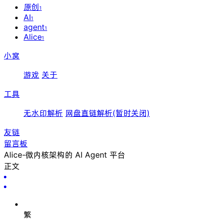
原创
1
AI
1
agent
1
Alice
1
小窝
游戏
关于
工具
无水印解析
网盘直链解析(暂时关闭)
友链
留言板
Alice-微内核架构的 AI Agent 平台
正文
繁