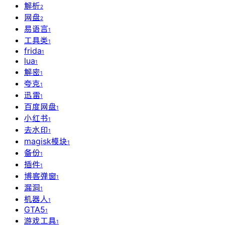
解析
2
网盘
2
易语言
1
工具类
1
frida
1
lua
1
解密
1
夸克
1
迅雷
1
百度网盘
1
小红书
1
去水印
1
magisk模块
1
备份
1
插件
1
博客弹窗
1
漏洞
1
机器人
1
GTA5
1
游戏工具
1