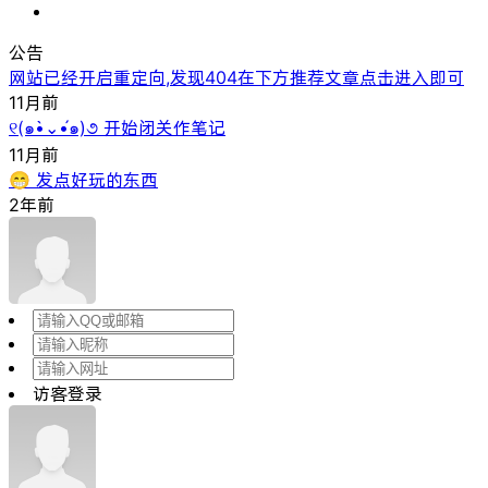
公告
网站已经开启重定向,发现404在下方推荐文章点击进入即可
11月前
୧(๑•̀⌄•́๑)૭ 开始闭关作笔记
11月前
😁 发点好玩的东西
2年前
访客登录