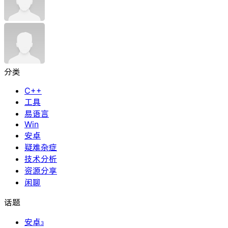
分类
C++
工具
易语言
Win
安卓
疑难杂症
技术分析
资源分享
闲聊
话题
安卓
3