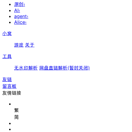
原创
1
AI
1
agent
1
Alice
1
小窝
游戏
关于
工具
无水印解析
网盘直链解析(暂时关闭)
友链
留言板
友情链接
繁
简