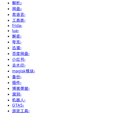
解析
2
网盘
2
易语言
1
工具类
1
frida
1
lua
1
解密
1
夸克
1
迅雷
1
百度网盘
1
小红书
1
去水印
1
magisk模块
1
备份
1
插件
1
博客弹窗
1
漏洞
1
机器人
1
GTA5
1
游戏工具
1