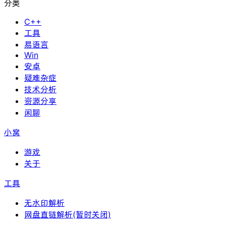
分类
C++
工具
易语言
Win
安卓
疑难杂症
技术分析
资源分享
闲聊
小窝
游戏
关于
工具
无水印解析
网盘直链解析(暂时关闭)