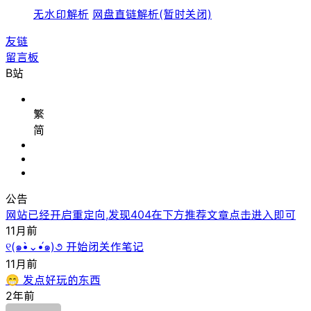
无水印解析
网盘直链解析(暂时关闭)
友链
留言板
B站
繁
简
公告
网站已经开启重定向,发现404在下方推荐文章点击进入即可
11月前
୧(๑•̀⌄•́๑)૭ 开始闭关作笔记
11月前
😁 发点好玩的东西
2年前