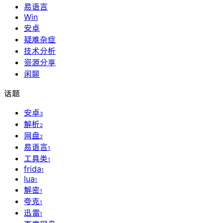
易语言
Win
安卓
疑难杂症
技术分析
资源分享
闲聊
话题
安卓
3
解析
2
网盘
2
易语言
1
工具类
1
frida
1
lua
1
解密
1
夸克
1
迅雷
1