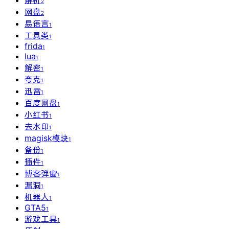
解析
2
网盘
2
易语言
1
工具类
1
frida
1
lua
1
解密
1
夸克
1
迅雷
1
百度网盘
1
小红书
1
去水印
1
magisk模块
1
备份
1
插件
1
博客弹窗
1
漏洞
1
机器人
1
GTA5
1
游戏工具
1