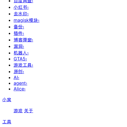
百度网盘
1
小红书
1
去水印
1
magisk模块
1
备份
1
插件
1
博客弹窗
1
漏洞
1
机器人
1
GTA5
1
游戏工具
1
原创
1
AI
1
agent
1
Alice
1
小窝
游戏
关于
工具