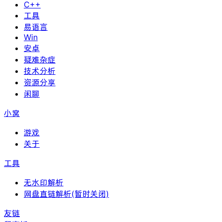
C++
工具
易语言
Win
安卓
疑难杂症
技术分析
资源分享
闲聊
小窝
游戏
关于
工具
无水印解析
网盘直链解析(暂时关闭)
友链