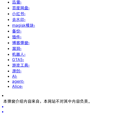
迅雷
1
百度网盘
1
小红书
1
去水印
1
magisk模块
1
备份
1
插件
1
博客弹窗
1
漏洞
1
机器人
1
GTA5
1
游戏工具
1
原创
1
AI
1
agent
1
Alice
1
本弹窗介绍内容来自
，本网站不对其中内容负责。