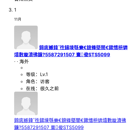
1
11月
鍗庣撼鍏徃鍚堜綔寮€鎴锋墍闇€鏉愭枡锛
熺數璇濆彿鐮?5587291507 寰俊STS5099
·
·
海外
等级：Lv.1
角色：访客
在线：很久之前
鍗庣撼鍏徃鍚堜綔寮€鎴锋墍闇€鏉愭枡锛熺數璇濆彿
鐮?5587291507 寰俊STS5099