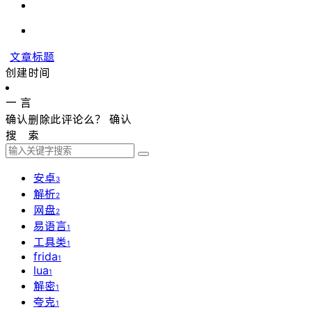
文章标题
创建时间
一 言
确认删除此评论么？
确认
搜 索
安卓
3
解析
2
网盘
2
易语言
1
工具类
1
frida
1
lua
1
解密
1
夸克
1