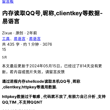
留言板
内存读取QQ号,昵称,clientkey等数据-
易语言
Zixue
·
原创
·
2年前
工具
、
易语言
·
易语言
共 435 字 ·
约 1 分钟 ·
3076
15
5月
本文最后更新于2024年05月15日，已经过了814天没有更
新，若内容或图片失效，请留言反馈
通过进程内存shellcode读取本机QQ号 ,昵称
,clientkey,httpkey等通用数据.
httpkey数据过于敏感 , 代码就不放了,有能力自己分析 ,支持
QQ,TIM ,不支持QQNT