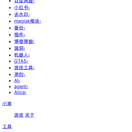
百度网盘
1
小红书
1
去水印
1
magisk模块
1
备份
1
插件
1
博客弹窗
1
漏洞
1
机器人
1
GTA5
1
游戏工具
1
原创
1
AI
1
agent
1
Alice
1
小窝
游戏
关于
工具