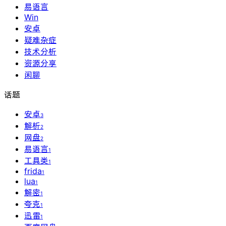
易语言
Win
安卓
疑难杂症
技术分析
资源分享
闲聊
话题
安卓
3
解析
2
网盘
2
易语言
1
工具类
1
frida
1
lua
1
解密
1
夸克
1
迅雷
1