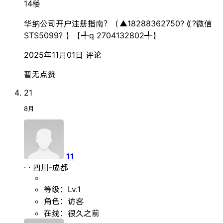
14楼
华纳公司开户注册指南？（▲18288362750?《?微信
STS5099? 】【╃q 2704132802╃】
2025年11月01日
评论
暂无点赞
21
8月
11
·
·
四川-成都
等级：Lv.1
角色：访客
在线：很久之前