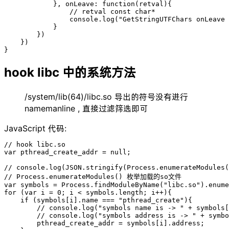
            }, onLeave: function(retval){

                // retval const char*

                console.log("GetStringUTFChars onLeave 
            }

        })

    })

}
hook libc 中的系统方法
/system/lib(64)/libc.so 导出的符号没有进行
namemanline , 直接过滤筛选即可
JavaScript 代码:
// hook libc.so

var pthread_create_addr = null;

// console.log(JSON.stringify(Process.enumerateModules(
// Process.enumerateModules() 枚举加载的so文件

var symbols = Process.findModuleByName("libc.so").enume
for (var i = 0; i < symbols.length; i++){

    if (symbols[i].name === "pthread_create"){

        // console.log("symbols name is -> " + symbols[
        // console.log("symbols address is -> " + symbo
        pthread_create_addr = symbols[i].address;
