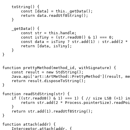
    toString() {

        const [data] = this._getData();

        return data.readUtf8String();

    }

    _getData() {

        const str = this.handle;

        const isTiny = (str.readU8() & 1) === 0;

        const data = isTiny ? str.add(1) : str.add(2 * 
        return [data, isTiny];

    }

}

function prettyMethod(method_id, withSignature) {

    const result = new StdString();

    Java.api['art::ArtMethod::PrettyMethod'](result, me
    return result.disposeToString();

}

function readStdString(str) {

    if ((str.readU8() & 1) === 1) { // size LSB (=1) in
        return str.add(2 * Process.pointerSize).readPoi
    }

    return str.add(1).readUtf8String();

}

function attach(addr) {

    Interceptor.attach(addr, {
