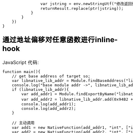
                var jstring = env.newStringUtf("修改返回值
                returnResult.replace(ptr(jstring));

            }

        }

    })

}
通过地址偏移对任意函数进行inline-
hook
JavaScript 代码:
function main(){

    // get base address of target so;

    var libnative_lib_addr = Module.findBaseAddress("li
    console.log("base module addr ->", libnative_lib_ad
    if (libnative_lib_addr){

        var add_addr1 = Module.findExportByName("libnat
        var add_addr2 = libnative_lib_addr.add(0x94B2
        console.log(add_addr1);

        console.log(add_addr2);

    }

    // 主动调用

    var add1 = new NativeFunction(add_addr1, "int", ["i
    var add2 = new NativeFunction(add_addr2, "int", ["i