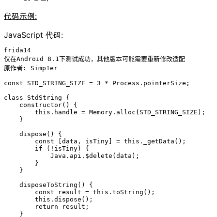
代码示例:
JavaScript 代码:
frida14

仅在Android 8.1下测试成功，其他版本可能需要重新修改适配

原作者: Simp1er

const STD_STRING_SIZE = 3 * Process.pointerSize;

class StdString {

    constructor() {

        this.handle = Memory.alloc(STD_STRING_SIZE);

    }

    dispose() {

        const [data, isTiny] = this._getData();

        if (!isTiny) {

            Java.api.$delete(data);

        }

    }

    disposeToString() {

        const result = this.toString();

        this.dispose();

        return result;

    }
