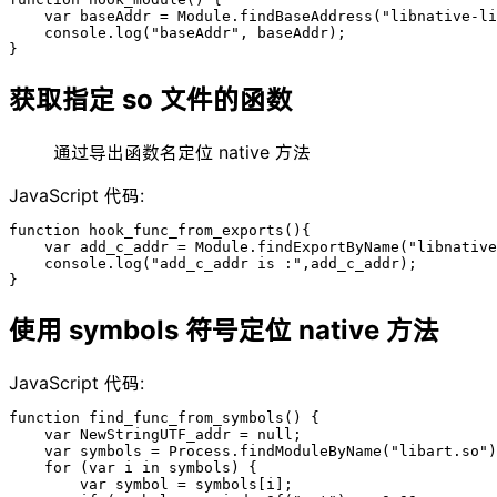
    var baseAddr = Module.findBaseAddress("libnative-li
    console.log("baseAddr", baseAddr);

}
获取指定 so 文件的函数
通过导出函数名定位 native 方法
JavaScript 代码:
function hook_func_from_exports(){

    var add_c_addr = Module.findExportByName("libnative
    console.log("add_c_addr is :",add_c_addr);

}
使用 symbols 符号定位 native 方法
JavaScript 代码:
function find_func_from_symbols() {

    var NewStringUTF_addr = null;

    var symbols = Process.findModuleByName("libart.so")
    for (var i in symbols) {

        var symbol = symbols[i];
