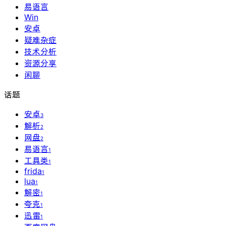
易语言
Win
安卓
疑难杂症
技术分析
资源分享
闲聊
话题
安卓
3
解析
2
网盘
2
易语言
1
工具类
1
frida
1
lua
1
解密
1
夸克
1
迅雷
1