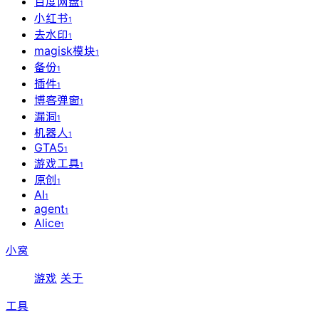
百度网盘
1
小红书
1
去水印
1
magisk模块
1
备份
1
插件
1
博客弹窗
1
漏洞
1
机器人
1
GTA5
1
游戏工具
1
原创
1
AI
1
agent
1
Alice
1
小窝
游戏
关于
工具