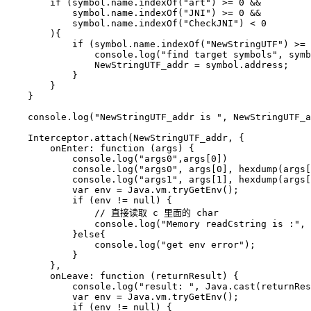
        if (symbol.name.indexOf("art") >= 0 &&

            symbol.name.indexOf("JNI") >= 0 &&

            symbol.name.indexOf("CheckJNI") < 0

        ){

            if (symbol.name.indexOf("NewStringUTF") >= 
                console.log("find target symbols", symb
                NewStringUTF_addr = symbol.address;

            }

        }

    }

    console.log("NewStringUTF_addr is ", NewStringUTF_a
    Interceptor.attach(NewStringUTF_addr, {

        onEnter: function (args) {

            console.log("args0",args[0])

            console.log("args0", args[0], hexdump(args[
            console.log("args1", args[1], hexdump(args[
            var env = Java.vm.tryGetEnv();

            if (env != null) {

                // 直接读取 c 里面的 char

                console.log("Memory readCstring is :", 
            }else{

                console.log("get env error");

            }

        },

        onLeave: function (returnResult) {

            console.log("result: ", Java.cast(returnRes
            var env = Java.vm.tryGetEnv();

            if (env != null) {
