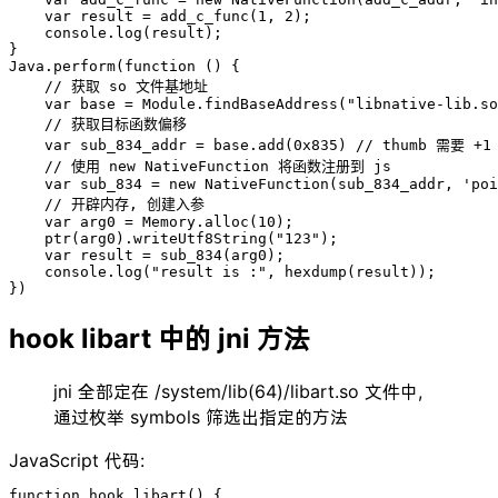
    var result = add_c_func(1, 2);

    console.log(result);

}

Java.perform(function () {

    // 获取 so 文件基地址

    var base = Module.findBaseAddress("libnative-lib.so
    // 获取目标函数偏移

    var sub_834_addr = base.add(0x835) // thumb 需要 +1

    // 使用 new NativeFunction 将函数注册到 js

    var sub_834 = new NativeFunction(sub_834_addr, 'poi
    // 开辟内存, 创建入参

    var arg0 = Memory.alloc(10);

    ptr(arg0).writeUtf8String("123");

    var result = sub_834(arg0);

    console.log("result is :", hexdump(result));

})
hook libart 中的 jni 方法
jni 全部定在 /system/lib(64)/libart.so 文件中,
通过枚举 symbols 筛选出指定的方法
JavaScript 代码:
function hook_libart() {
