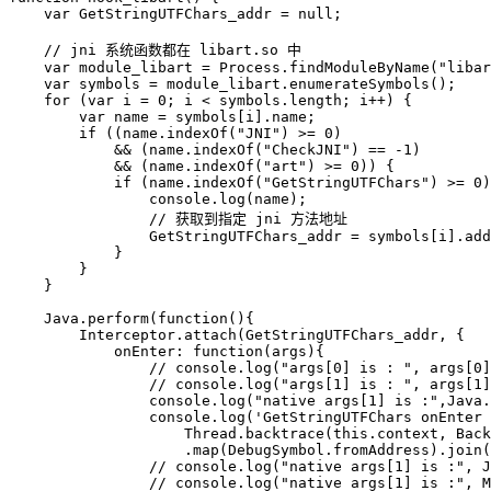
    var GetStringUTFChars_addr = null;

    // jni 系统函数都在 libart.so 中

    var module_libart = Process.findModuleByName("libar
    var symbols = module_libart.enumerateSymbols();

    for (var i = 0; i < symbols.length; i++) {

        var name = symbols[i].name;

        if ((name.indexOf("JNI") >= 0) 

            && (name.indexOf("CheckJNI") == -1) 

            && (name.indexOf("art") >= 0)) {

            if (name.indexOf("GetStringUTFChars") >= 0)
                console.log(name);

                // 获取到指定 jni 方法地址

                GetStringUTFChars_addr = symbols[i].add
            }

        }

    }

    Java.perform(function(){

        Interceptor.attach(GetStringUTFChars_addr, {

            onEnter: function(args){

                // console.log("args[0] is : ", args[0]
                // console.log("args[1] is : ", args[1]
                console.log("native args[1] is :",Java.
                console.log('GetStringUTFChars onEnter 
                    Thread.backtrace(this.context, Back
                    .map(DebugSymbol.fromAddress).join(
                // console.log("native args[1] is :", J
                // console.log("native args[1] is :", M