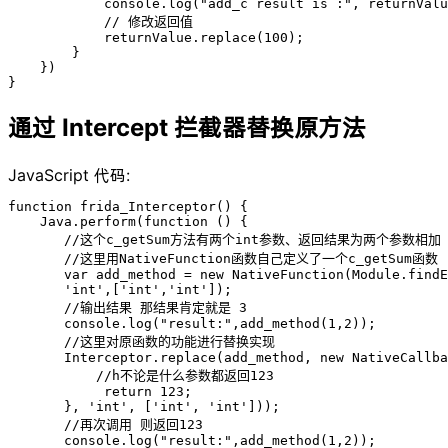
            console.log("add_c result is :", returnValu
            // 修改返回值

            returnValue.replace(100);

        }

    })

}
通过 Intercept 拦截器替换原方法
JavaScript 代码:
function frida_Interceptor() {

    Java.perform(function () {

       //这个c_getSum方法有两个int参数、返回结果为两个参数相加

       //这里用NativeFunction函数自己定义了一个c_getSum函数

       var add_method = new NativeFunction(Module.findE
       'int',['int','int']);

       //输出结果 那结果肯定就是 3

       console.log("result:",add_method(1,2));

       //这里对原函数的功能进行替换实现

       Interceptor.replace(add_method, new NativeCallba
           //h不论是什么参数都返回123

            return 123;

       }, 'int', ['int', 'int']));

       //再次调用 则返回123

       console.log("result:",add_method(1,2));
