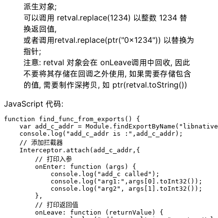
派生对象;
可以调用 retval.replace(1234) 以整数 1234 替
换返回值,
或者调用retval.replace(ptr("0x1234")) 以替换为
指针;
注意: retval 对象会在 onLeave调用中回收, 因此
不要将其存储在回调之外使用, 如果需要存储包含
的值, 需要制作深拷贝, 如 ptr(retval.toString())
JavaScript 代码:
function find_func_from_exports() {

    var add_c_addr = Module.findExportByName("libnative
    console.log("add_c_addr is :",add_c_addr);

    // 添加拦截器

    Interceptor.attach(add_c_addr,{

        // 打印入参

        onEnter: function (args) {

            console.log("add_c called");

            console.log("arg1:",args[0].toInt32());

            console.log("arg2", args[1].toInt32());

        },

        // 打印返回值

        onLeave: function (returnValue) {
