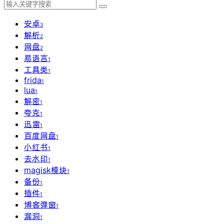
安卓
3
解析
2
网盘
2
易语言
1
工具类
1
frida
1
lua
1
解密
1
夸克
1
迅雷
1
百度网盘
1
小红书
1
去水印
1
magisk模块
1
备份
1
插件
1
博客弹窗
1
漏洞
1