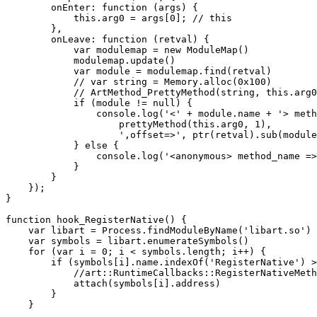
        onEnter: function (args) {

            this.arg0 = args[0]; // this

        },

        onLeave: function (retval) {

            var modulemap = new ModuleMap()

            modulemap.update()

            var module = modulemap.find(retval)

            // var string = Memory.alloc(0x100)

            // ArtMethod_PrettyMethod(string, this.arg0
            if (module != null) {

                console.log('<' + module.name + '> meth
                    prettyMethod(this.arg0, 1),

                    ',offset=>', ptr(retval).sub(module
            } else {

                console.log('<anonymous> method_name =>
            }

        }

    });

}

function hook_RegisterNative() {

    var libart = Process.findModuleByName('libart.so')

    var symbols = libart.enumerateSymbols()

    for (var i = 0; i < symbols.length; i++) {

        if (symbols[i].name.indexOf('RegisterNative') >
            //art::RuntimeCallbacks::RegisterNativeMeth
            attach(symbols[i].address)

        }

    }
