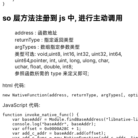
}
so 层方法注册到 js 中, 进行主动调用
address : 函数地址
returnType : 指定返回类型
argTypes : 数组指定参数类型
类型可选: void,uint8, int16, int32, uint32, int64,
uint64,pointer, int, uint, long, ulong, char,
uchar, float, double, int8;
参照函数所需的 type 来定义即可;
html 代码:
new NativeFunction(address, returnType, argTypes[, opti
JavaScript 代码:
function invoke_native_func() {

    var baseAddr = Module.findBaseAddress("libnative-li
    console.log("baseAddr", baseAddr);

    var offset = 0x0000A28C + 1;

    var add_c_addr = baseAddr.add(offset);

    var add_c_func = new NativeFunction(add_c_addr, "in