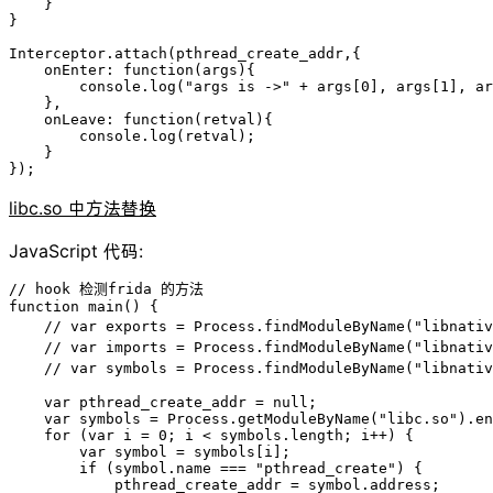
    }

}

Interceptor.attach(pthread_create_addr,{

    onEnter: function(args){

        console.log("args is ->" + args[0], args[1], ar
    },

    onLeave: function(retval){

        console.log(retval);

    }

});
libc.so 中方法替换
JavaScript 代码:
// hook 检测frida 的方法

function main() {

    // var exports = Process.findModuleByName("libnati
    // var imports = Process.findModuleByName("libnati
    // var symbols = Process.findModuleByName("libnati
    var pthread_create_addr = null;

    var symbols = Process.getModuleByName("libc.so").en
    for (var i = 0; i < symbols.length; i++) {

        var symbol = symbols[i];

        if (symbol.name === "pthread_create") {

            pthread_create_addr = symbol.address;
