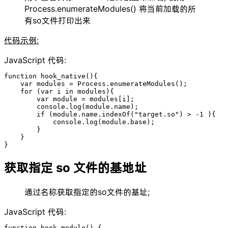
Process.enumerateModules() 将当前加载的所
有so文件打印出来
代码示例:
JavaScript 代码:
function hook_native(){

    var modules = Process.enumerateModules();

    for (var i in modules){

        var module = modules[i];

        console.log(module.name);

        if (module.name.indexOf("target.so") > -1 ){

            console.log(module.base);

        }

    }

}
获取指定 so 文件的基地址
通过名称获取指定的so文件的基址;
JavaScript 代码:
function hook_module() {
