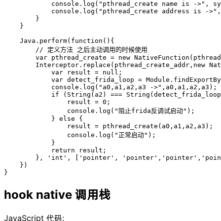
            console.log("pthread_create name is ->", sy
            console.log("pthread_create address is ->",
        }

    }

    Java.perform(function(){

        // 定义方法 之后主动调用的时候使用

        var pthread_create = new NativeFunction(pthread
        Interceptor.replace(pthread_create_addr,new Nat
            var result = null;

            var detect_frida_loop = Module.findExportBy
            console.log("a0,a1,a2,a3 ->",a0,a1,a2,a3);

            if (String(a2) === String(detect_frida_loop
                result = 0;

                console.log("阻止frida反调试启动");

            } else {

                result = pthread_create(a0,a1,a2,a3);

                console.log("正常启动");

            }

            return result;

        }, 'int', ['pointer', 'pointer','pointer','poin
    })

}
hook native 调用栈
JavaScript 代码: